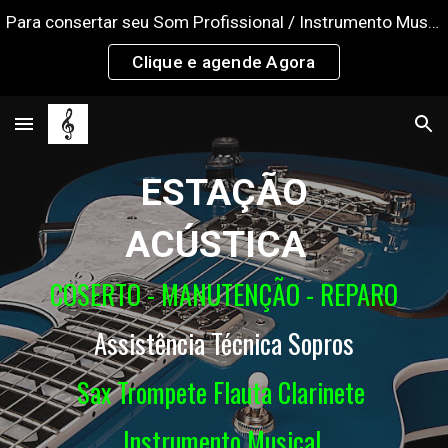
Para consertar seu Som Profissional / Instrumento Musical
Skip to main content
Skip to navigation
Clique e agende Agora
ESTAÇÃO
ACÚSTICA
COSERTO - MANUTENÇÃO - REPARO
Assistência Técnica Sopros
Sax Trompete Flauta Clarinete
Instrumento Musical